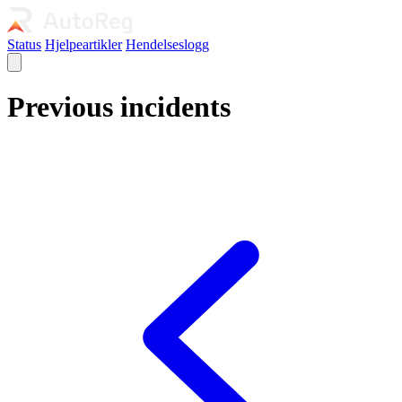
Status
Hjelpeartikler
Hendelseslogg
Previous incidents