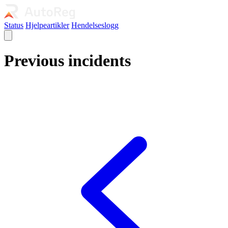
Status
Hjelpeartikler
Hendelseslogg
Previous incidents